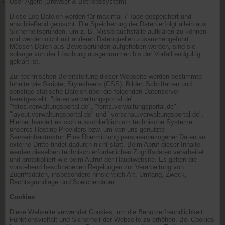
User-Agent (Browser & Betriebssystem)
Diese Log-Dateien werden für maximal 7 Tage gespeichert und
anschließend gelöscht. Die Speicherung der Daten erfolgt allein aus
Sicherheitsgründen, um z. B. Missbrauchsfälle aufklären zu können
und werden nicht mit anderen Datenquellen zusammengeführt.
Müssen Daten aus Beweisgründen aufgehoben werden, sind sie
solange von der Löschung ausgenommen bis der Vorfall endgültig
geklärt ist.
Zur technischen Bereitstellung dieser Webseite werden bestimmte
Inhalte wie Skripte, Stylesheets (CSS), Bilder, Schriftarten und
sonstige statische Dateien über die folgenden Datenserver
bereitgestellt: "daten.verwaltungsportal.de",
"fotos.verwaltungsportal.de", "fonts.verwaltungsportal.de",
"layout.verwaltungsportal.de" und "vorschau.verwaltungsportal.de".
Hierbei handelt es sich ausschließlich um technische Systeme
unseres Hosting-Providers bzw. um von uns genutzte
Serverinfrastruktur. Eine Übermittlung personenbezogener Daten an
externe Dritte findet dadurch nicht statt. Beim Abruf dieser Inhalte
werden dieselben technisch erforderlichen Zugriffsdaten verarbeitet
und protokolliert wie beim Aufruf der Hauptwebsite. Es gelten die
vorstehend beschriebenen Regelungen zur Verarbeitung von
Zugriffsdaten, insbesondere hinsichtlich Art, Umfang, Zweck,
Rechtsgrundlage und Speicherdauer.
Cookies
Diese Webseite verwendet Cookies, um die Benutzerfreundlichkeit,
Funktionsvielfalt und Sicherheit der Webseite zu erhöhen. Bei Cookies